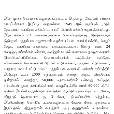
இந்த முறை நெசவாளர்களுக்கு பாதகமாக இருந்தது, அவர்கள் தங்கள்
உழைப்புக்கான இழப்பீடு பெறவில்லை. 1949 ஆம் ஆண்டில், முதல்
நெசவாளர் கூட்டுறவு சங்கம் காமாட்சி அம்மன் சங்கம் உருவாக்கப்பட்டது.
இந்த சங்கம் 79 நெசவாளர்களைக் கொண்டிருந்தது, அவர்களுக்கு
நிதியுதவி மற்றும் பல சலுகைகள் வழங்கப்பட்டன. காலப்போக்கில், மேலும்
மேலும் கூட்டுறவு சங்கங்கள் உருவாக்கப்பட்டன. இன்று, சுமார் 24
கூட்டுறவு சங்கங்கள் உள்ளன, அவற்றில் பெரும்பாலானவை தமிழக அரசால்
நிர்வகிக்கப்படுகின்றன. நெசவாளர்களின் புகழ்பெற்ற கூட்டுறவு
சங்கங்களில் சில காமாட்சி அம்மன் பட்டு சங்கம், முருகன் பட்டு சங்கம்,
வரதராஜ சுவாமி பட்டு சங்கம் மற்றும் பல. காமாட்சி அம்மன் சங்கத்தில்
இப்போது சுமார் 2000 உறுப்பினர்கள் உள்ளது மற்றும் மிகப்பெரிய
ஒன்றாகும். மொத்தம், 50,000 நெசவாளர்கள் பல்வேறு கூட்டுறவு
சங்கங்கள் மூலம் பணிபுரிகின்றனர். காஞ்சிபுரத்தில் சுமார் 60,000 பட்டுத்
தறிகள் இயங்கி வருகின்றன.நகரத்தின் ஆண்டு வருவாய்ரூ. 200 கோடி,
ஏற்றுமதி தோராயமாக ரூ. 3 கோடி. நிபுணர்களின் கூற்றுப்படி,
இந்தியாவிற்கு வெளியே புடவைகளுக்கான தேவை மிகக் குறைவாக
இருப்பதால், ஏற்றுமதிகள் அவற்றின் முழு திறனுக்கும் உயரவில்லை.
தயாரிப்பு பல்வகைப்படுத்தல் தொழில்துறையால் பரிசீலிக்கப்படுகிறது, இது