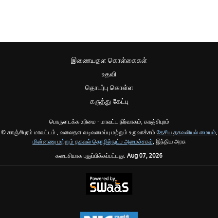
இணையதள கொள்கைகள்
உதவி
தொடர்பு கொள்ள
கருத்து கேட்பு
பொருளடக்க உரிமை - மாவட்ட நிர்வாகம், காஞ்சிபுரம்
© காஞ்சிபுரம் மாவட்டம் , வலைதள வடிவமைப்பு மற்றும் உருவாக்கம்
தேசிய தகவலியல் மையம்
,
மின்னணு மற்றும் தகவல் தொழில்நுட்ப அமைச்சகம்
, இந்திய அரசு
கடைசியாக புதுப்பிக்கப்பட்டது:
Aug 07, 2026