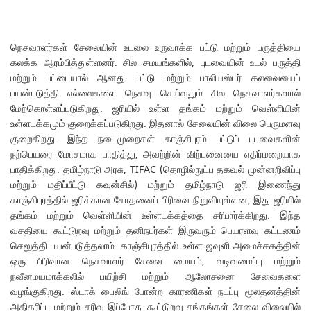
நெசவாளர்கள் சேலையின் உடலை உருவாக்க பட்டு மற்றும் பருத்தியை
கலக்க ஆரம்பித்துள்ளனர். சில சமயங்களில், புடவையின் உடல் பருத்தி
மற்றும் பட்டையால் ஆனது. பட்டு மற்றும் பாலியஸ்டர் கலவையைப்
பயன்படுத்தி எல்லைகளை நெசவு செய்வதும் சில நெசவாளர்களால்
மேற்கொள்ளப்படுகிறது. ஜரியில் உள்ள தங்கம் மற்றும் வெள்ளியின்
உள்ளடக்கமும் குறைக்கப்படுகிறது. இதனால் சேலையின் விலை பெருமளவு
குறைகிறது. இந்த நடைமுறைகள் காஞ்சிபுரம் பட்டுப் புடவைகளின்
நற்பெயரை மோசமாக பாதித்து, அவற்றின் விற்பனையை எதிர்மறையாக
பாதிக்கிறது. தமிழ்நாடு அரசு, TIFAC (தொழில்நுட்ப தகவல் முன்னறிவிப்பு
மற்றும் மதிப்பீட்டு கவுன்சில்) மற்றும் தமிழ்நாடு ஜரி இணைந்து
காஞ்சிபுரத்தில் ஜரிக்கான சோதனைப் பிரிவை நிறுவியுள்ளன, இது ஜரியில்
தங்கம் மற்றும் வெள்ளியின் உள்ளடக்கத்தை சரிபார்க்கிறது. இந்த
வசதியை கூட்டுறவு மற்றும் தனிநபர்கள் இருவரும் பெயரளவு கட்டணம்
செலுத்தி பயன்படுத்தலாம். காஞ்சிபுரத்தில் உள்ள ஜவுளி அமைச்சகத்தின்
ஒரு பிரிவான நெசவாளர் சேவை மையம், வடிவமைப்பு மற்றும்
நவீனமயமாக்கலில் பயிற்சி மற்றும் ஆலோசனை சேவைகளை
வழங்குகிறது. ஸ்டாக் பைலிங் போன்ற காரணிகள் நடப்பு மூலதனத்தின்
அதிகரிப்பு மற்றும் சரிவு இப்போது கூட்டுறவு சங்கங்கள் சேலை விலையில்