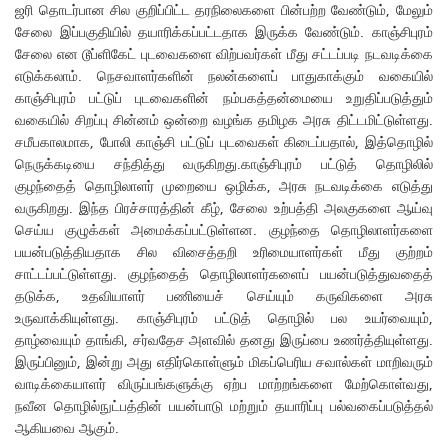
ஜரி தொடர்பான சில குறிப்பிட்ட தரநிலைகளை பின்பற்ற வேண்டும், மேலும்
சேலை இப்பகுதியில் தயாரிக்கப்பட்டதாக இருக்க வேண்டும். காஞ்சிபுரம்
சேலை என டூப்ளிகேட் புடவைகளை விற்பவர்கள் மீது சட்டப்படி நடவடிக்கை
எடுக்கலாம். நெசவாளர்களின் நலன்களைப் பாதுகாக்கும் வகையில்
காஞ்சிபுரம் பட்டுப் புடவைகளின் நம்பகத்தன்மையை உறுதிப்படுத்தும்
வகையில் சிறப்பு சின்னம் ஒன்றை வழங்க தமிழக அரசு திட்டமிட்டுள்ளது.
சமீபகாலமாக, போலி காஞ்சி பட்டுப் புடவைகள் கிடைப்பதால், இத்தொழில்
நெருக்கடியை சந்தித்து வருகிறது.காஞ்சிபுரம் பட்டுத் தொழிலில்
குழந்தைத் தொழிலாளர் முறையை ஒழிக்க, அரசு நடவடிக்கை எடுத்து
வருகிறது. இந்த பிரச்சாரத்தின் கீழ், சேலை உற்பத்தி அலகுகளை ஆய்வு
செய்ய குழுக்கள் அமைக்கப்பட்டுள்ளன. குழந்தை தொழிலாளர்களை
பயன்படுத்தியதாக சில விசைத்தறி உரிமையாளர்கள் மீது குற்றம்
சாட்டப்பட்டுள்ளது. குழந்தைத் தொழிலாளர்களைப் பயன்படுத்துவதைத்
தடுக்க, உதவியாளர் பணியைச் செய்யும் கருவிகளை அரசு
உருவாக்கியுள்ளது. காஞ்சிபுரம் பட்டுத் தொழில் பல உயர்வையும்,
தாழ்வையும் தாங்கி, சர்வதேச அளவில் தனது இருப்பை உணர்த்தியுள்ளது.
இருப்பினும், இன்று அது எதிர்கொள்ளும் மிகப்பெரிய சவால்கள் மாறிவரும்
வாடிக்கையாளர் விருப்பங்களுக்கு ஏற்ப மாற்றங்களை மேற்கொள்வது,
நவீன தொழில்நுட்பத்தின் பயன்பாடு மற்றும் தயாரிப்பு பல்வகைப்படுத்தல்
ஆகியவை ஆகும்.