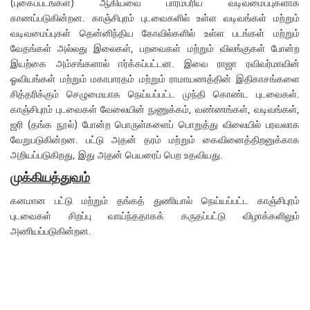
(புகைப்படங்கள்) ஆகியவை பாரம்பரிய வடிவமைப்புகளாக
காணப்படுகின்றன. காஞ்சிபுரம் புடவைகளில் உள்ள வடிவங்கள் மற்றும்
வடிவமைப்புகள் தென்னிந்திய கோவில்களில் உள்ள படங்கள் மற்றும்
வேதங்கள் அல்லது இலைகள், பறவைகள் மற்றும் விலங்குகள் போன்ற
இயற்கை அம்சங்களால் ஈர்க்கப்பட்டன. இவை ராஜா ரவிவர்மாவின்
ஓவியங்கள் மற்றும் மகாபாரதம் மற்றும் ராமாயணத்தின் இதிகாசங்களை
சித்தரிக்கும் செழுமையாக நெய்யப்பட்ட முந்தி கொண்ட புடவைகள்.
காஞ்சிபுரம் புடவைகள் வேலையின் நுணுக்கம், வண்ணங்கள், வடிவங்கள்,
ஜரி (தங்க நூல்) போன்ற பொருள்களைப் பொறுத்து விலையில் பரவலாக
வேறுபடுகின்றன. பட்டு அதன் தரம் மற்றும் கைவினைத்திறனுக்காக
அறியப்படுகிறது, இது அதன் பெயரைப் பெற உதவியது.
முக்கியத்துவம்
கனமான பட்டு மற்றும் தங்கத் துணியால் நெய்யப்பட்ட காஞ்சிபுரம்
புடவைகள் சிறப்பு வாய்ந்ததாகக் கருதப்பட்டு விழாக்களிலும்
அணியப்படுகின்றன.