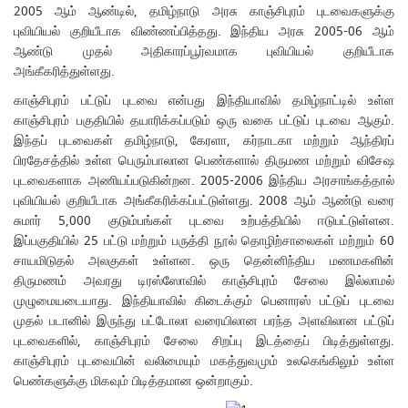
2005 ஆம் ஆண்டில், தமிழ்நாடு அரசு காஞ்சிபுரம் புடவைகளுக்கு
புவியியல் குறியீடாக விண்ணப்பித்தது. இந்திய அரசு 2005-06 ஆம்
ஆண்டு முதல் அதிகாரப்பூர்வமாக புவியியல் குறியீடாக
அங்கீகரித்துள்ளது.
காஞ்சிபுரம் பட்டுப் புடவை என்பது இந்தியாவில் தமிழ்நாட்டில் உள்ள
காஞ்சிபுரம் பகுதியில் தயாரிக்கப்படும் ஒரு வகை பட்டுப் புடவை ஆகும்.
இந்தப் புடவைகள் தமிழ்நாடு, கேரளா, கர்நாடகா மற்றும் ஆந்திரப்
பிரதேசத்தில் உள்ள பெரும்பாலான பெண்களால் திருமண மற்றும் விசேஷ
புடவைகளாக அணியப்படுகின்றன. 2005-2006 இந்திய அரசாங்கத்தால்
புவியியல் குறியீடாக அங்கீகரிக்கப்பட்டுள்ளது. 2008 ஆம் ஆண்டு வரை
சுமார் 5,000 குடும்பங்கள் புடவை உற்பத்தியில் ஈடுபட்டுள்ளன.
இப்பகுதியில் 25 பட்டு மற்றும் பருத்தி நூல் தொழிற்சாலைகள் மற்றும் 60
சாயமிடுதல் அலகுகள் உள்ளன. ஒரு தென்னிந்திய மணமகளின்
திருமணம் அவரது டிரஸ்ஸோவில் காஞ்சிபுரம் சேலை இல்லாமல்
முழுமையடையாது. இந்தியாவில் கிடைக்கும் பெனாரஸ் பட்டுப் புடவை
முதல் படானில் இருந்து பட்டோலா வரையிலான பரந்த அளவிலான பட்டுப்
புடவைகளில், காஞ்சிபுரம் சேலை சிறப்பு இடத்தைப் பிடித்துள்ளது.
காஞ்சிபுரம் புடவையின் வலிமையும் மகத்துவமும் உலகெங்கிலும் உள்ள
பெண்களுக்கு மிகவும் பிடித்தமான ஒன்றாகும்.