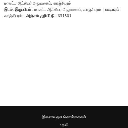
மாவட்ட ஆட்சியர் அலுவலகம், காஞ்சிபுரம்
இடம், இருப்பிடம்
: மாவட்ட ஆட்சியர் அலுவலகம், காஞ்சிபுரம் |
மாநகரம்
:
காஞ்சிபுரம் |
அஞ்சல் குறியீட்டு
: 631501
இணையதள கொள்கைகள்
உதவி