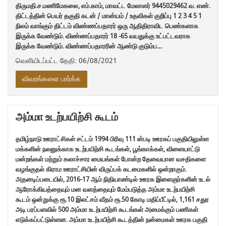
திருமதி.ச.மணிமேகலை, எம்.காம், மாவட்ட மேலாளர் 9445029462 வ. எண்.
திட்டத்தின் பெயர் தகுதி கடன் / மான்யம் / உதவிகள் குறிப்பு 1 2 3 4 5 1
நிலம் வாங்கும் திட்டம் விண்ணப்பதாரர் ஒரு ஆதிதிராவிட பெண்களாக
இருக்க வேண்டும். விண்ணப்பதாரர் 18 -65 வயதுக்கு உட்பட்டவராக
இருக்க வேண்டும். விண்ணப்பதாரரின் ஆண்டு குடும்ப…
வெளியிடப்பட்ட தேதி: 06/08/2021
விவரங்களை பார்க்க
அம்மா உடற்பயிற்சி கூடம்
தமிழ்நாடு ஊராட்சிகள் சட்டம் 1994 பிரிவு 111 ன்படி ஊரகப் பகுதியிலுள்ள
மக்களின் நலனுக்காக உடற்பயிற்சி கூடங்கள், பூங்காக்கள், விளையாட்டு
மன்றங்கள் மற்றும் கலாச்சார மையங்கள் போன்ற தேவையான வசதிகளை
வழங்குதல் கிராம ஊராட்சியின் விருப்பக் கடமைகளில் ஒன்றாகும்.
அதனடிப்படையில், 2016-17 ஆம் நிதியாண்டில் ஊரக இளைஞர்களின் உடல்
ஆரோக்கியத்தையும் மன வளத்தையும் மேம்படுத்த அம்மா உடற்பயிற்சி
கூடம் ஒன்றுக்கு ரூ.10 இலட்சம் வீதம் ரூ.50 கோடி மதிப்பீட்டில், 1,161 சதுர
அடி பரப்பளவில் 500 அம்மா உடற்பயிற்சி கூடங்கள் அமைக்கும் பணிகள்
எடுக்கப்பட்டுள்ளன. அம்மா உடற்பயிற்சி கூடத்தின் நன்மைகள் ஊரக பகுதி