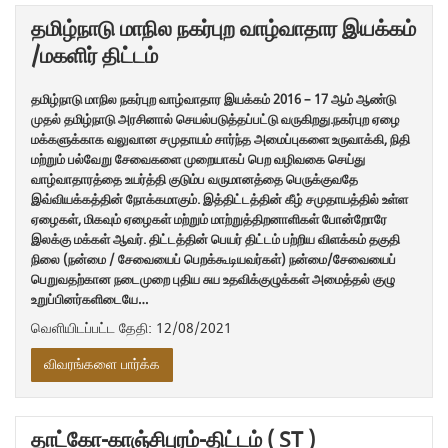
தமிழ்நாடு மாநில நகர்புற வாழ்வாதார இயக்கம்
/மகளிர் திட்டம்
தமிழ்நாடு மாநில நகர்புற வாழ்வாதார இயக்கம் 2016 – 17 ஆம் ஆண்டு
முதல் தமிழ்நாடு அரசினால் செயல்படுத்தப்பட்டு வருகிறது.நகர்புற ஏழை
மக்களுக்காக வலுவான சமுதாயம் சார்ந்த அமைப்புகளை உருவாக்கி, நிதி
மற்றும் பல்வேறு சேவைகளை முறையாகப் பெற வழிவகை செய்து
வாழ்வாதாரத்தை உயர்த்தி குடும்ப வருமானத்தை பெருக்குவதே
இவ்வியக்கத்தின் நோக்கமாகும். இத்திட்டத்தின் கீழ் சமுதாயத்தில் உள்ள
ஏழைகள், மிகவும் ஏழைகள் மற்றும் மாற்றுத்திறனாளிகள் போன்றோரே
இலக்கு மக்கள் ஆவர். திட்டத்தின் பெயர் திட்டம் பற்றிய விளக்கம் தகுதி
நிலை (நன்மை / சேவையைப் பெறக்கூடியவர்கள்) நன்மை/சேவையைப்
பெறுவதற்கான நடைமுறை புதிய சுய உதவிக்குழுக்கள் அமைத்தல் குழு
உறுப்பினர்களிடையே…
வெளியிடப்பட்ட தேதி: 12/08/2021
விவரங்களை பார்க்க
தாட்கோ-காஞ்சிபுரம்-திட்டம் ( ST )